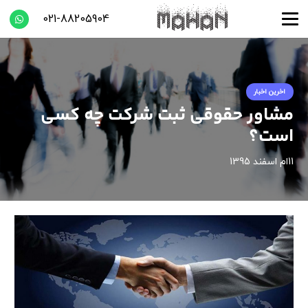
021-88205904
اخرین اخبار
مشاور حقوقی ثبت شرکت چه کسی
است؟
11ام اسفند 1395