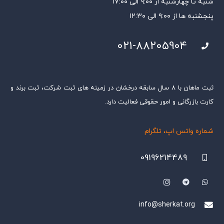
شنبه تا چهارشنبه از ۹:۰۰ الی ۱۷:۰۰
پنجشنبه ها از ۹:۰۰ الی ۱۲:۳۰
021-88205904
ثبت ماهان با ۸ سال سابقه درخشان در زمینه های ثبت شرکت، ثبت برند و
کارت بازرگانی و امور حقوقی فعالیت دارد.
شماره واتس اپ، تلگرام
09196214489
info@sherkat.org