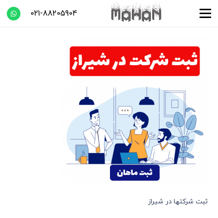
021-88205904
ثبت شرکتها در شیراز