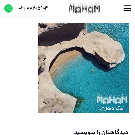
021-88205904
دیدگاهتان را بنویسید