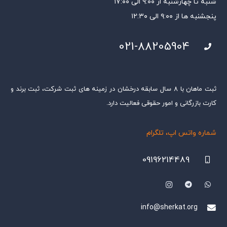
شنبه تا چهارشنبه از ۹:۰۰ الی ۱۷:۰۰
پنجشنبه ها از ۹:۰۰ الی ۱۲:۳۰
021-88205904
ثبت ماهان با ۸ سال سابقه درخشان در زمینه های ثبت شرکت، ثبت برند و
کارت بازرگانی و امور حقوقی فعالیت دارد.
شماره واتس اپ، تلگرام
09196214489
info@sherkat.org