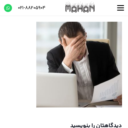
021-88205904
دیدگاهتان را بنویسید