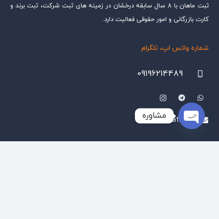
ثبت ماهان با ۸ سال سابقه درخشان در زمینه های ثبت شرکت، ثبت برند و
کارت بازرگانی و امور حقوقی فعالیت دارد.
شماره واتس اپ، تلگرام
09196214489
مشاوره
info@sherkat.org
Open
chaty
آدرس : تهران، بلوار آفریقا، بالاتر از جهان کودک، نبش کوچه صانعی،
پلاک ۷۲ (مراجعه با هماهنگی قبلی)
(مراجعه حضوری با هماهنگی قبلی)