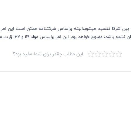
سود حاصل از فعالیت‎ها‎ی شرکت به نسبت سهم الشرکه بین شرکا تقسیم می‎شود،البته 
، ممنوع خواهد بود. این امر براساس مواد 119 و 132 ق.ت می‎باشد.
این مطلب چقدر برای شما مفید بود؟