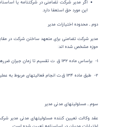
این مورد حق استعفا دارد.
دوم ـ محدوده اختیارات مدیر
حوزه مشخص شده اند:
1- براساس ماده 132 ق. ت تقسیم تا زمان جبران ضررهای وارده به شرکت ممنوع می‎باشد.
2- طبق ماده 134 ق.ت انجام فعالیت‎ها‎ی مربوط به عملیاتهای تجارتی
سوم ـ مسئولیت‎ها‎ی مدنی مدیر
اختیارات مدیران در اساسنامه تعیین شده است.