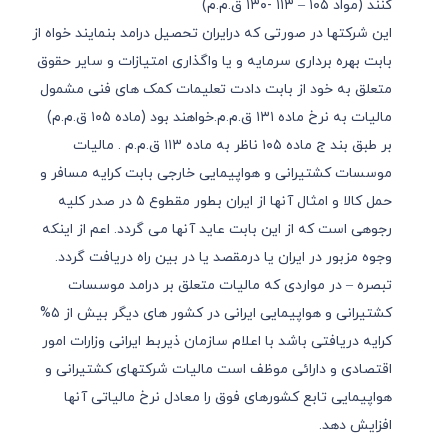
کنند (مواد ١٠٥ – ١١٣ -١٣٠ ق.م.م)
این شرکتها در صورتی که درایران تحصیل درامد بنمایند خواه از
بابت بهره برداری سرمایه و یا واگذاری امتیازات و سایر حقوق
متعلق به خود از بابت دادت تعلیمات کمک های فنی مشمول
مالیات به نرخ ماده ١٣١ ق.م.م.خواهند بود (ماده ١٠٥ ق.م.م)
بر طبق بند ج ماده ١٠٥ ناظر به ماده ١١٣ ق.م.م . مالیات
موسسات کشتیرانی و هواپیمایی خارجی بابت کرایه مسافر و
حمل کالا و امثال آنها از ایران بطور مقطوع ٥ در صدر کلیه
رجوهی است که از این بابت عاید آنها می گردد. اعم از اینکه
وجوه مزبور در ایران یا درمقصد یا در بین راه دریافت گردد.
تبصره – در مواردی که مالیات متعلق بر درامد موسسات
کشتیرانی و هواپیمایی ایرانی در کشور های دیگر بیش از ٥%
کرایه دریافتی باشد با اعلام سازمان ذیربط ایرانی وزارات امور
اقتصادی و دارائی موظف است مالیات شرکتهای کشتیرانی و
هواپیمایی تابع کشورهای فوق را معادل نرخ مالیاتی آنها
افزایش دهد.