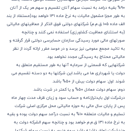
٩٠% بقیه درامد به نسبت سهام آنان تقسیم و سهم هر یک از آنان
به طور مجزا مشمول مالیات به نرخ ماده ١٣١ خواهد بود(مستفاد از بند
الف ماده ١٠٥ ق.م.م) شرکتهای دولتی فوق الذکر از معافیتهای مالیاتی
(به استثنای معافیت کشاورزی) استفاده نمی کنند و چنانچه
صورتهای مالی مورد رسیدگی سازمان حسابرسی دولتی قرار گرفته و
به تائید مجمع عمومی نیز برسد و در موعد مقرر ارائه گردد از نظر
مالیاتی محتاج به رسیدگی مجدد نخواهد بود.
شرکتهایی که قسمتی از سرمایه آنها به طور مستقیم متعلق به
دولت یا شهرداری ها می باشد.این شرکتها به دو دسته تقسیم می
شوند :اول: سهام دولت بیش از ٥٠% باشد.
دوم: سهام دولت معادل ٥٠% و یا کمتر در شرت باشد.
درشرکت اول بایدترازنامه و حساب سود و زیان ظرف مدت چهار ماه
پس از پایان سال مالی به حوزه مالیاتی محل مرکزی اصلی شرکت
تسلیم و مالیات متعلقه ١٠% به نسبت درآمد سهم دولت بوده و بقیه
به نرخ ماده ١٣١ ق.م.م خواهد بود و چنانچه سهم الشرکه دولت به
چندشرکت تعلق داشته باشد سهم مزبور به نسبت سهام شرکتها