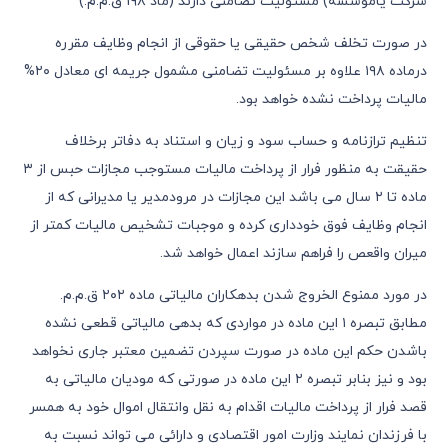
شرکت یاموسسه) مسئولیت تضامنی دارند (ماد ١٩٨ ق.م.م.)
در صورت تخلف شخص حقیقی یا حقوقی از انجام وظایف مقرره
درماده ١٩٨ علاوه بر مسئولیت تضامنی مشمول جریمه ای معادل ٢٠%
مالیات پرداخت نشده خواهد بود.
تنظیم ترازنامه و حساب سود و زیان و استناد به دفاتر برخلاف
حقیقت به منظور فرار از پرداخت مالیات مستوجب مجازات حبس از ٣
ماده تا ٢ سال می باشد این مجازات در مرودمدیر یا مدیرانی که از
انجام وظایف فوق خودداری کرده و موجبات تشخیص مالیات کمتر از
میران واقعص را فراهم سازند اعمال خواهد شد.
در مورد ممنوع الخروج شدن بدهکاران مالیاتی ماده ٢٠٢ ق.م.م.
مطابق تبصره ١ این ماده در مواردی که بدهی مالیاتی قطعی نشده
باشدن حکم این ماده در صورت سپردن تضمین معتبر جاری نخواهد
بود و نیز بنابر تبصره ٢ این ماده در صورتی که مودیان مالیاتی به
قصد فرار از پرداخت مالیات اقدام به نقل وانتقال اموال خود به همسر
با فرزندان نمایند وزارت امور اقتصادی و دارائی می تواند نسبت به