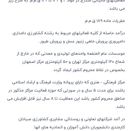
معافیتهای مالیاتی مندرج در مواد ٢ و ١٣٢ تا ١٤٦ ق.م.م. به شرح زیر
می باشد:
مقررات ماده ١٨٩ ق.م.م.
درآمد حاصله از کلیه فعالیتهای مربوط به رشته کشاورزی دامداری
دامپروری پرورش ماهی زنبور عسل و پرورش طیور..
موسسات عام المنفعه واحدهای تولیدی و معدنی که در خارج از
شعاع ١٢٠ کیلومتری مرکز تهران و ٥٠ کیلومتری مرکز اصفهان
بخصوص در نقاط محروم کشور ایجاد گردد.
مرکز فرهنگی – هنری که دارای پروانه وزارت فرهنگ و ارشاد اسلامی
باشند برای مدت ٥ سال و در صورتی که حوزه فعالیت مراکز مذکور در
مناطق محروم کشور باشد این معافیت تا ٨ سال نیز قابل افزایش می
باشد.
در آمد شرکتهای تعاونی و روستائی عشایری کشاورزی صیادان
کارمندی دانشجویان دانش آموزان و اتحادیه های انها.