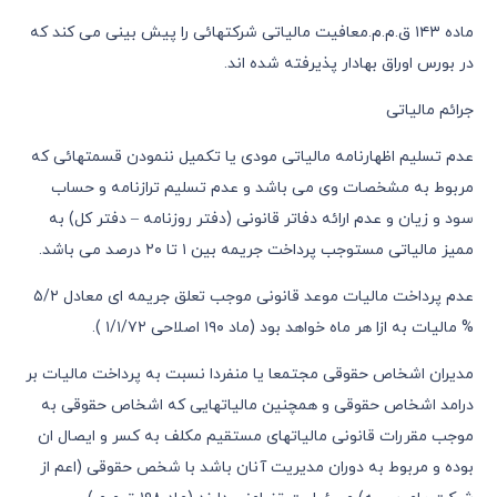
ماده ١٤٣ ق.م.م.معافیت مالیاتی شرکتهائی را پیش بینی می کند که
در بورس اوراق بهادار پذیرفته شده اند.
جرائم مالیاتی
عدم تسلیم اظهارنامه مالیاتی مودی یا تکمیل ننمودن قسمتهائی که
مربوط به مشخصات وی می باشد و عدم تسلیم ترازنامه و حساب
سود و زیان و عدم ارائه دفاتر قانونی (دفتر روزنامه – دفتر کل) به
ممیز مالیاتی مستوجب پرداخت جریمه بین ١ تا ٢٠ درصد می باشد.
عدم پرداخت مالیات موعد قانونی موجب تعلق جریمه ای معادل ٥/٢
% مالیات به ازا هر ماه خواهد بود (ماد ١٩٠ اصلاحی ١/١/٧٢ ).
مدیران اشخاص حقوقی مجتمعا یا منفردا نسبت به پرداخت مالیات بر
درامد اشخاص حقوقی و همچنین مالیاتهایی که اشخاص حقوقی به
موجب مقررات قانونی مالیاتهای مستقیم مکلف به کسر و ایصال ان
بوده و مربوط به دوران مدیریت آنان باشد با شخص حقوقی (اعم از