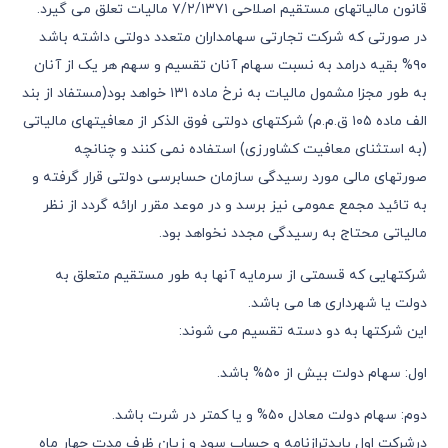
قانون مالیاتهای مستقیم اصلاحی ٧/٢/١٣٧١ مالیات تعلق می گیرد.
در صورتی که شرکت تجارتی سهامداران متعدد دولتی داشته باشد
٩٠% بقیه درامد به نسبت سهام آنان تقسیم و سهم هر یک از آنان
به طور مجزا مشمول مالیات به نرخ ماده ١٣١ خواهد بود(مستفاد از بند
الف ماده ١٠٥ ق.م.م) شرکتهای دولتی فوق الذکر از معافیتهای مالیاتی
(به استثنای معافیت کشاورزی) استفاده نمی کنند و چنانچه
صورتهای مالی مورد رسیدگی سازمان حسابرسی دولتی قرار گرفته و
به تائید مجمع عمومی نیز برسد و در موعد مقرر ارائه گردد از نظر
مالیاتی محتاج به رسیدگی مجدد نخواهد بود.
شرکتهایی که قسمتی از سرمایه آنها به طور مستقیم متعلق به
دولت یا شهرداری ها می باشد.
این شرکتها به دو دسته تقسیم می شوند:
اول: سهام دولت بیش از ٥٠% باشد.
دوم: سهام دولت معادل ٥٠% و یا کمتر در شرت باشد.
درشرکت اول بایدترازنامه و حساب سود و زیان ظرف مدت چهار ماه