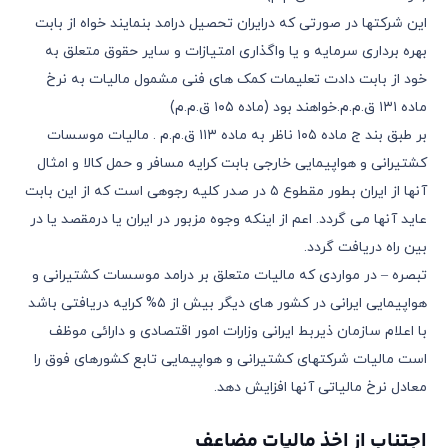
این شرکتها در صورتی که درایران تحصیل درامد بنمایند خواه از بابت
بهره برداری سرمایه و یا واگذاری امتیازات و سایر حقوق متعلق به
خود از بابت دادت تعلیمات کمک های فنی مشمول مالیات به نرخ
ماده ١٣١ ق.م.م.خواهند بود (ماده ١٠٥ ق.م.م)
بر طبق بند ج ماده ١٠٥ ناظر به ماده ١١٣ ق.م.م . مالیات موسسات
کشتیرانی و هواپیمایی خارجی بابت کرایه مسافر و حمل کالا و امثال
آنها از ایران بطور مقطوع ٥ در صدر کلیه رجوهی است که از این بابت
عاید آنها می گردد. اعم از اینکه وجوه مزبور در ایران یا درمقصد یا در
بین راه دریافت گردد.
تبصره – در مواردی که مالیات متعلق بر درامد موسسات کشتیرانی و
هواپیمایی ایرانی در کشور های دیگر بیش از ٥% کرایه دریافتی باشد
با اعلام سازمان ذیربط ایرانی وزارات امور اقتصادی و دارائی موظف
است مالیات شرکتهای کشتیرانی و هواپیمایی تابع کشورهای فوق را
معادل نرخ مالیاتی آنها افزایش دهد.
اجتناب از اخذ مالیات مضاعف