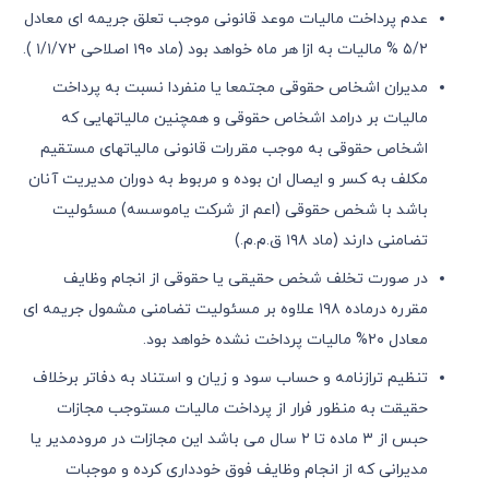
عدم پرداخت مالیات موعد قانونی موجب تعلق جریمه ای معادل
٥/٢ % مالیات به ازا هر ماه خواهد بود (ماد ١٩٠ اصلاحی ١/١/٧٢ ).
مدیران اشخاص حقوقی مجتمعا یا منفردا نسبت به پرداخت
مالیات بر درامد اشخاص حقوقی و همچنین مالیاتهایی که
اشخاص حقوقی به موجب مقررات قانونی مالیاتهای مستقیم
مکلف به کسر و ایصال ان بوده و مربوط به دوران مدیریت آنان
باشد با شخص حقوقی (اعم از شرکت یاموسسه) مسئولیت
تضامنی دارند (ماد ١٩٨ ق.م.م.)
در صورت تخلف شخص حقیقی یا حقوقی از انجام وظایف
مقرره درماده ١٩٨ علاوه بر مسئولیت تضامنی مشمول جریمه ای
معادل ٢٠% مالیات پرداخت نشده خواهد بود.
تنظیم ترازنامه و حساب سود و زیان و استناد به دفاتر برخلاف
حقیقت به منظور فرار از پرداخت مالیات مستوجب مجازات
حبس از ٣ ماده تا ٢ سال می باشد این مجازات در مرودمدیر یا
مدیرانی که از انجام وظایف فوق خودداری کرده و موجبات