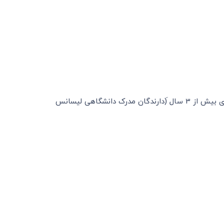
4- تکمیل فرم مشخصات فردی و اعلام معرفین (فرم ج) و کپی کارت بازرگانی بانضمام نامه کتبی از معرفین مبنی بر تایید تجاری بیش از 3 سال َ(دارندگان مدرک دانشگاهی لیسانس