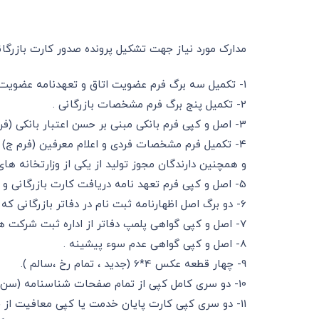
مدارک مورد نیاز جهت تشکیل پرونده صدور کارت بازرگا
1- تکمیل سه برگ فرم عضویت اتاق و تعهدنامه عضویت در اتاق .
2- تکمیل پنج برگ فرم مشخصات بازرگانی .
3- اصل و کپی فرم بانکی مبنی بر حسن اعتبار بانکی (فرم الف).
و همچنین دارندگان مجوز تولید از یکی از وزارتخانه های 
5- اصل و کپی فرم تعهد نامه دریافت کارت بازرگانی و تصدیق امضاء منقاضی توسط دفاتر اسناد رسمی (فرم د).
6- دو برگ اصل اظهارنامه ثبت نام در دفاتر بازرگانی که به تایید اداره ثبت رسیده باشند
7- اصل و کپی گواهی پلمپ دفاتر از اداره ثبت شرکت ها .
8- اصل و کپی گواهی عدم سوء پیشینه .
9- چهار قطعه عکس 4*6 (جدید ، تمام رخ ،سالم ).
10- دو سری کامل کپی از تمام صفحات شناسنامه (سن متقاضی حداقل 18 سال تمام )و رویت اصل .
11- دو سری کپی کارت پایان خدمت یا کپی معافیت از خدمت سربازی برای آقایان و رویت اصل ان .