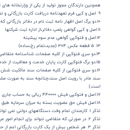
همچنین دارندگان مجوز تولید از یکی از وزارتخانه های ت
9. اصل و کپی فرم تعهدنامه دریافت کارت بازرگانی و تصدیق امضا متقاضی توسط دفاتر اسناد رسمی(فرم د)
10.دو برگ اصل اظهار نامه ثبت نام در دفاتر بازرگانی که به گواهی اداره ثبت شرکتها رسیده باشد.
11.اصل و کپی گواهی پلمپ دفاتر،از اداره ثبت شرکتها
12.اصل و فتوکپی گواهی عدم سوء پیشینه
13. 5 قطعه عکس 4×3 (جدید،تمام رخ،ساده)
14.دو سری فتوکپی از کلیه صفحات شناسنامه متقاضی(حداقل سن 21 سال تمام)و رویت اصل آن
15.دو برگ فتوکپی کارت پایان خدمت و معافیت از خدمت سربازی برای آقایان و رویت اصل آن
16.دو سری فتوکپی از کلیه صفحات سند مالکیت شش دان
سند مادر با رویت اصل سند،چنانچه سند به صورت مشاع 
است.)
17.اصل و فتوکپی فیش 440000 ریالی به حساب جاری سیبا 2175800203001 بانک ملی در وجه سازمان بازرگانی استان اصفهان با ذکر نام شرکت
18.اصل فیش حق عضویت بسته به میزان سرمایه طبق فیش تقدیمی و فیش حق تمبر.
تذکر 1. کارمندان تمام وقت دستگاههای دولتی نمی توانند کارت بازرگانی دریافت نمایند.
تذکر 2. در صورتی که متقاضی نتواند برای انجام امور مربوطه شخصا مراجعه نماید مراجه کننده ملزم به ارائه وکالتنامه رسمی و یا معرفی نامه از طرف متقاضی می باشد.
تذکر 3. هر شخص بیش از یک کارت بازرگانی اعم از حقوقی و یا حقیقی نمی تواند داشته باشد.