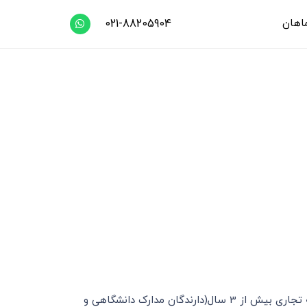
اهان
021-88205904
8. تکمیل فرم مشخصات فردی و اعلام معرفین(فرم ج) و کپی کارت بازرگانی بانضمام نامه کتبی از معرفین مبنی بر تائید سابقه تجاری بیش از 3 سال(دارندگان مدارک دانشگاهی و