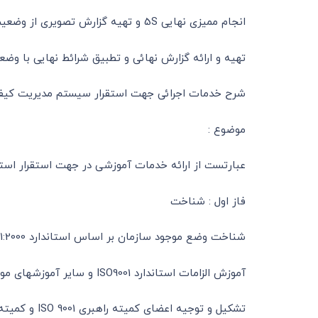
انجام ممیزی نهایی 5S و تهیه گزارش تصویری از وضعیت نهائی.
تهیه و ارائه گزارش نهائی و تطبیق شرائط نهایی با وضعی
شرح خدمات اجرائی جهت استقرار سیستم مدیریت کیفیت بر اساس 
موضوع :
عبارتست از ارائه خدمات آموزشی در جهت استقرار استاندارد بین المللی ISO9001:2000 تا مرحله اخذ گواهینامه ، و مر
فاز اول : شناخت
شناخت وضع موجود سازمان بر اساس استاندارد ISO9001:2000 و تعیین مغایرتها و عدم تطابقهای احتمالی و ارائه گزارش آن . فاز دوم : آموزش و طراحی سیستم
آموزش الزامات استاندارد ISO9001 و سایر آموزشهای مورد نیاز به مدیران کارشناسان و ، سرپرستان.مطابق جدول 1 .
تشکیل و توجیه اعضای کمیته راهبری ISO 9001 و کمیته های فرعی مربوطه و تعیین مسئولیتهای ایشان.