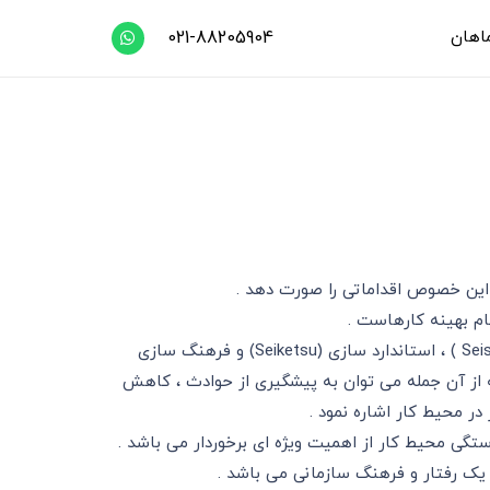
اهان
021-88205904
 این خصوص اقداماتی را صورت دهد .
ام بهینه کارهاست .
اقدامات مذکور تحت عنوان 5S که از اولین حروف واژه های ژاپنی ساماندهی (Seiri) ، نظم و ترتیب (Seiton) ، پاکیزه سازی (Seiso ) ، استاندارد سازی (Seiketsu) و فرهنگ سازی
 همراه داشته باشد که از آن جمله می توان به پیشگیری از حوادث ، کاهش
ر محیط کار اشاره نمود .
هداری و فرهنگ سازی آراستگی محیط کار از اهمیت ویژه ای برخوردار می باشد .