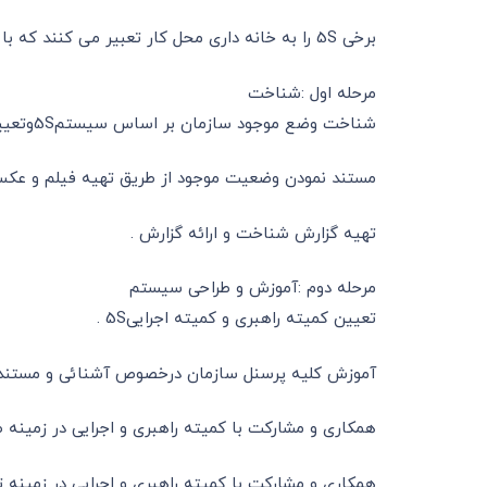
برخی 5S را به خانه داری محل کار تعبیر می کنند که با توجه به فرهنگ غنی ما ایرانیان در خصوص اجرا و استقرار 5S را در سازمانها تسهیل می نماید :
مرحله اول :شناخت
شناخت وضع موجود سازمان بر اساس سیستم5Sوتعیین مغایرتها و عدم تطابقهای احتمالی و برآورد امکانات نرم افزاری و سخت افزاری مورد نیاز .
مستند نمودن وضعیت موجود از طریق تهیه فیلم و عکس
تهیه گزارش شناخت و ارائه گزارش .
مرحله دوم :آموزش و طراحی سیستم
تعیین کمیته راهبری و کمیته اجرایی5S .
آموزش کلیه پرسنل سازمان درخصوص آشنائی و مستند سازی 5S با توجه به پستهای سازمانی افر
همکاری و مشارکت با کمیته راهبری و اجرایی در زمینه طراحی و برنامه ریزی اجرا‎‎،تهیه روشهای اجرایی( ساماندهی ، نظم 
همکاری و مشارکت با کمیته راهبری و اجرایی در زمینه ته